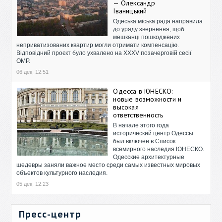
— Олександр
Іваницький
Одеська міська рада направила
до уряду звернення, щоб
мешканці пошкоджених
неприватизованих квартир могли отримати компенсацію.
Відповідний проєкт було ухвалено на XXXV позачерговій сесії
ОМР.
06 дек, 12:51
Одесса в ЮНЕСКО:
новые возможности и
высокая
ответственность
В начале этого года
исторический центр Одессы
был включен в Список
всемирного наследия ЮНЕСКО.
Одесские архитектурные
шедевры заняли важное место среди самых известных мировых
объектов культурного наследия.
05 дек, 12:23
Пресс-центр