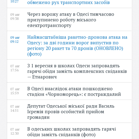
10:27
обмежено рух транспортних засобів
Через ворожу атаку в Одесі тимчасово
09 авг
09:38
призупинено роботу міського
електротранспорту
Наймасштабніша ракетно-дронова атака на
09 авг
09:12
Одесу: за дві години ворог випустив по
регіону 20 ракет та 70 дронів (ОНОВЛЕНО)
(фото)
З 1 вересня в школах Одеси запровадять
07 авг
17:56
гарячі обіди замість комплексних сніданків
— Етнарович
В Одесі внаслідок атаки пошкоджено
07 авг
15:59
стадіон «Чорноморець»: є постраждалий
Депутат Одеської міської ради Василь
07 авг
14:51
Ієремія провів особистий прийом
громадян
В одеських школах запровадять гарячі
07 авг
12:30
обіди замість сніданків (фото)