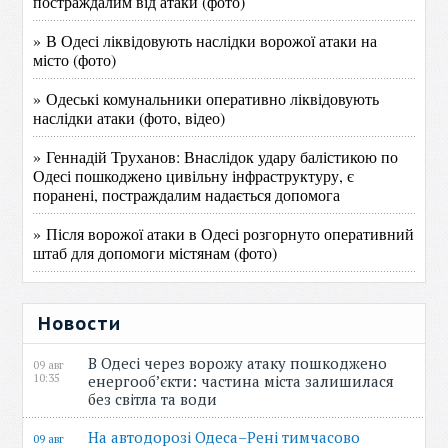
постраждалим від атаки (фото)
» В Одесі ліквідовують наслідки ворожої атаки на
місто (фото)
» Одеські комунальники оперативно ліквідовують
наслідки атаки (фото, відео)
» Геннадій Труханов: Внаслідок удару балістикою по
Одесі пошкоджено цивільну інфраструктуру, є
поранені, постраждалим надається допомога
» Після ворожої атаки в Одесі розгорнуто оперативний
штаб для допомоги містянам (фото)
Новости
В Одесі через ворожу атаку пошкоджено
09 авг
10:35
енергооб’єкти: частина міста залишилася
без світла та води
На автодорозі Одеса–Рені тимчасово
09 авг