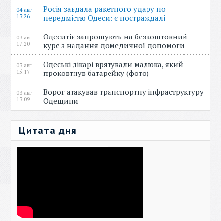
Росія завдала ракетного удару по
04 авг
13:26
передмістю Одеси: є постраждалі
Одеситів запрошують на безкоштовний
03 авг
17:20
курс з надання домедичної допомоги
Одеські лікарі врятували малюка, який
03 авг
15:17
проковтнув батарейку (фото)
Ворог атакував транспортну інфраструктуру
03 авг
13:09
Одещини
Цитата дня