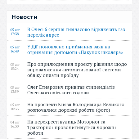
Новости
В Одесі 6 серпня тимчасово відключать газ:
05 авг
17:38
перелік адрес
У Дії поновлено приймання заяв на
05 авг
16:49
отримання допомоги «Пакунок школяра»
Про оприлюднення проєкту рішення щодо
05 авг
15:24
впровадження автоматизованої системи
обліку оплати проїзду
Олег Етнарович привітав стипендіатів
05 авг
13:59
Одеського міського голови
На проспекті Князя Володимира Великого
05 авг
10:33
розпочалися дорожні роботи (фото)
На перехресті вулиць Моторної та
04 авг
16:30
Тракторної проводитимуться дорожні
роботи