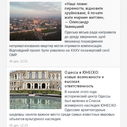
«Наші плани:
перемогти, відновити
зруйноване, й почати
жити мирним життям»,
— Олександр
Іваницький
Одеська міська рада направила
до уряду звернення, щоб
мешканці пошкоджених
неприватизованих квартир могли отримати компенсацію.
Відповідний проєкт було ухвалено на XXXV позачерговій сесії
ОМР.
06 дек, 12:51
Одесса в ЮНЕСКО:
новые возможности и
высокая
ответственность
В начале этого года
исторический центр Одессы
был включен в Список
всемирного наследия ЮНЕСКО.
Одесские архитектурные
шедевры заняли важное место среди самых известных мировых
объектов культурного наследия.
05 дек, 12:23