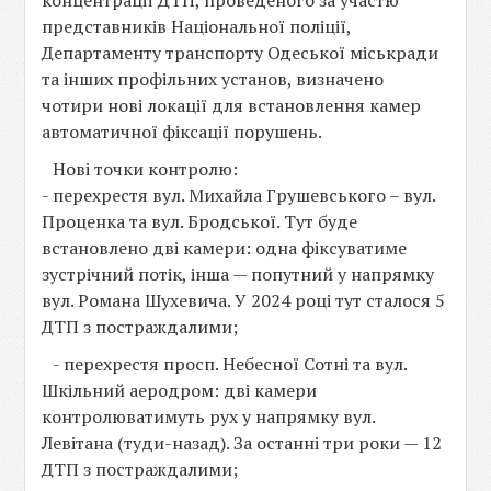
концентрації ДТП, проведеного за участю
представників Національної поліції,
Департаменту транспорту Одеської міськради
та інших профільних установ, визначено
чотири нові локації для встановлення камер
автоматичної фіксації порушень.
Нові точки контролю:
- перехрестя вул. Михайла Грушевського – вул.
Проценка та вул. Бродської. Тут буде
встановлено дві камери: одна фіксуватиме
зустрічний потік, інша — попутний у напрямку
вул. Романа Шухевича. У 2024 році тут сталося 5
ДТП з постраждалими;
- перехрестя просп. Небесної Сотні та вул.
Шкільний аеродром: дві камери
контролюватимуть рух у напрямку вул.
Левітана (туди-назад). За останні три роки — 12
ДТП з постраждалими;