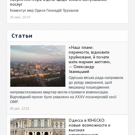
послуг
Коментує мер Одеси Геннадій Труханов
25 июл, 10:47
Статьи
«Наші плани:
перемогти, відновити
зруйноване, й почати
жити мирним життям»,
— Олександр
Іваницький
Одеська міська рада направила
до уряду звернення, щоб
мешканці пошкоджених
неприватизованих квартир могли отримати компенсацію.
Відповідний проєкт було ухвалено на XXXV позачерговій сесії
ОМР.
06 дек, 12:51
Одесса в ЮНЕСКО:
новые возможности и
высокая
ответственность