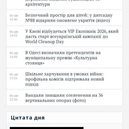
архітектури
Безпечний простір для дітей: у дитсадку
06 авг
15:46
№88 відкрили оновлене укриття (відео)
У Києві відбудеться VIP Екопікнік 2026, який
06 авг
14:52
дасть старт всеукраїнській кампанії до
World Cleanup Day
В Одесі визначили претендентів на
06 авг
14:00
муніципальну премію «Культурна
столиця»
Шкільне харчування в умовах війни:
06 авг
13:26
профільна комісія підтримала новий
підхід
Вандали знищили озеленення на 36
06 авг
12:26
вертикальних опорах (фото)
Цитата дня