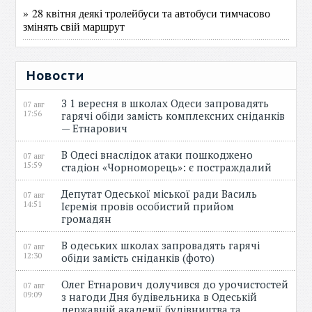
» 28 квітня деякі тролейбуси та автобуси тимчасово
змінять свій маршрут
Новости
З 1 вересня в школах Одеси запровадять
07 авг
17:56
гарячі обіди замість комплексних сніданків
— Етнарович
В Одесі внаслідок атаки пошкоджено
07 авг
15:59
стадіон «Чорноморець»: є постраждалий
Депутат Одеської міської ради Василь
07 авг
14:51
Ієремія провів особистий прийом
громадян
В одеських школах запровадять гарячі
07 авг
12:30
обіди замість сніданків (фото)
Олег Етнарович долучився до урочистостей
07 авг
09:09
з нагоди Дня будівельника в Одеській
державній академії будівництва та