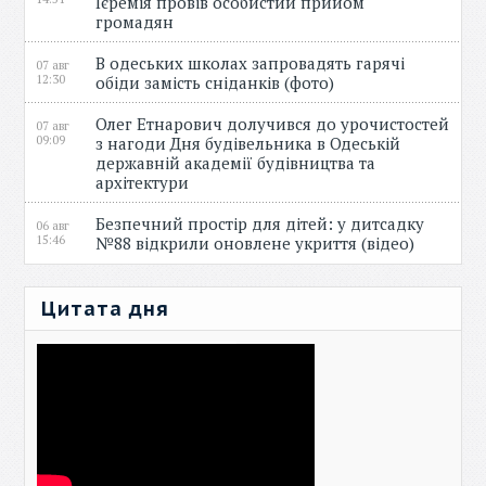
Ієремія провів особистий прийом
громадян
В одеських школах запровадять гарячі
07 авг
12:30
обіди замість сніданків (фото)
Олег Етнарович долучився до урочистостей
07 авг
09:09
з нагоди Дня будівельника в Одеській
державній академії будівництва та
архітектури
Безпечний простір для дітей: у дитсадку
06 авг
15:46
№88 відкрили оновлене укриття (відео)
Цитата дня