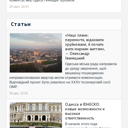
Коментує мер Одеси Геннадій Труханов
25 июл, 10:47
Статьи
«Наші плани:
перемогти, відновити
зруйноване, й почати
жити мирним життям»,
— Олександр
Іваницький
Одеська міська рада направила
до уряду звернення, щоб
мешканці пошкоджених
неприватизованих квартир могли отримати компенсацію.
Відповідний проєкт було ухвалено на XXXV позачерговій сесії
ОМР.
06 дек, 12:51
Одесса в ЮНЕСКО:
новые возможности и
высокая
ответственность
В начале этого года