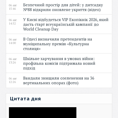
Безпечний простір для дітей: у дитсадку
06 авг
15:46
№88 відкрили оновлене укриття (відео)
У Києві відбудеться VIP Екопікнік 2026, який
06 авг
14:52
дасть старт всеукраїнській кампанії до
World Cleanup Day
В Одесі визначили претендентів на
06 авг
14:00
муніципальну премію «Культурна
столиця»
Шкільне харчування в умовах війни:
06 авг
13:26
профільна комісія підтримала новий
підхід
Вандали знищили озеленення на 36
06 авг
12:26
вертикальних опорах (фото)
Цитата дня