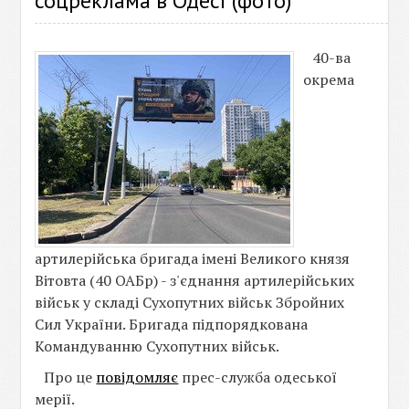
соцреклама в Одесі (фото)
40-ва
окрема
артилерійська бригада імені Великого князя
Вітовта (40 ОАБр) - з'єднання артилерійських
військ у складі Сухопутних військ Збройних
Сил України. Бригада підпорядкована
Командуванню Сухопутних військ.
Про це
повідомляє
прес-служба одеської
мерії.