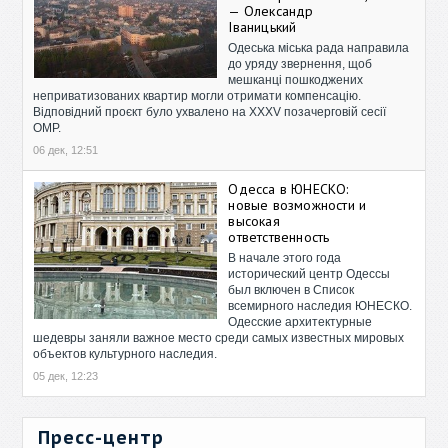
— Олександр
Іваницький
Одеська міська рада направила
до уряду звернення, щоб
мешканці пошкоджених
неприватизованих квартир могли отримати компенсацію.
Відповідний проєкт було ухвалено на XXXV позачерговій сесії
ОМР.
06 дек, 12:51
Одесса в ЮНЕСКО:
новые возможности и
высокая
ответственность
В начале этого года
исторический центр Одессы
был включен в Список
всемирного наследия ЮНЕСКО.
Одесские архитектурные
шедевры заняли важное место среди самых известных мировых
объектов культурного наследия.
05 дек, 12:23
Пресс-центр