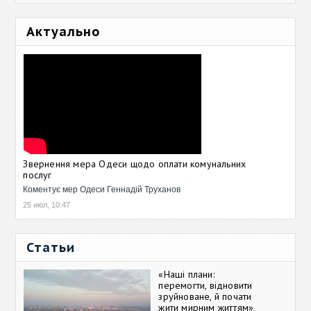
Актуально
Звернення мера Одеси щодо оплати комунальних
послуг
Коментує мер Одеси Геннадій Труханов
25 июл, 10:47
Статьи
«Наші плани:
перемогти, відновити
зруйноване, й почати
жити мирним життям»,