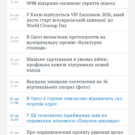
15:46
№88 відкрили оновлене укриття (відео)
У Києві відбудеться VIP Екопікнік 2026, який
06 авг
14:52
дасть старт всеукраїнській кампанії до
World Cleanup Day
В Одесі визначили претендентів на
06 авг
14:00
муніципальну премію «Культурна
столиця»
Шкільне харчування в умовах війни:
06 авг
13:26
профільна комісія підтримала новий
підхід
Вандали знищили озеленення на 36
06 авг
12:26
вертикальних опорах (фото)
В Одесі 6 серпня тимчасово відключать газ:
05 авг
17:38
перелік адрес
У Дії поновлено приймання заяв на
05 авг
16:49
отримання допомоги «Пакунок школяра»
Про оприлюднення проєкту рішення щодо
05 авг