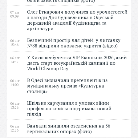
обіди замість сніданків (фото)
Олег Етнарович долучився до урочистостей
07 авг
09:09
з нагоди Дня будівельника в Одеській
державній академії будівництва та
архітектури
Безпечний простір для дітей: у дитсадку
06 авг
15:46
№88 відкрили оновлене укриття (відео)
У Києві відбудеться VIP Екопікнік 2026, який
06 авг
14:52
дасть старт всеукраїнській кампанії до
World Cleanup Day
В Одесі визначили претендентів на
06 авг
14:00
муніципальну премію «Культурна
столиця»
Шкільне харчування в умовах війни:
06 авг
13:26
профільна комісія підтримала новий
підхід
Вандали знищили озеленення на 36
06 авг
12:26
вертикальних опорах (фото)