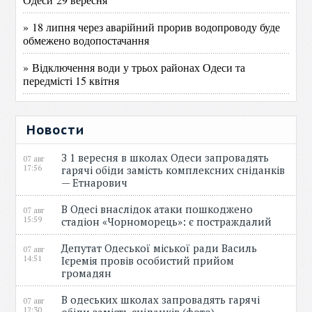
» 18 липня через аварійний прорив водопроводу буде
обмежено водопостачання
» Відключення води у трьох районах Одеси та
передмісті 15 квітня
Новости
З 1 вересня в школах Одеси запровадять
07 авг
17:56
гарячі обіди замість комплексних сніданків
— Етнарович
В Одесі внаслідок атаки пошкоджено
07 авг
15:59
стадіон «Чорноморець»: є постраждалий
Депутат Одеської міської ради Василь
07 авг
14:51
Ієремія провів особистий прийом
громадян
В одеських школах запровадять гарячі
07 авг
12:30