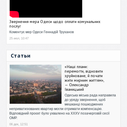
Звернення мера Одеси щодо оплати комунальних
послуг
Коментує мер Одеси Геннадій Труханов
25 июл, 10:47
Статьи
«Наші плани:
перемогти, відновити
зруйноване, й почати
жити мирним життям»,
— Олександр
Іваницький
Одеська міська рада направила
до уряду звернення, щоб
мешканці пошкоджених
неприватизованих квартир могли отримати компенсацію.
Відповідний проєкт було ухвалено на XXXV позачерговій сесії
ОМР.
06 дек, 12:51