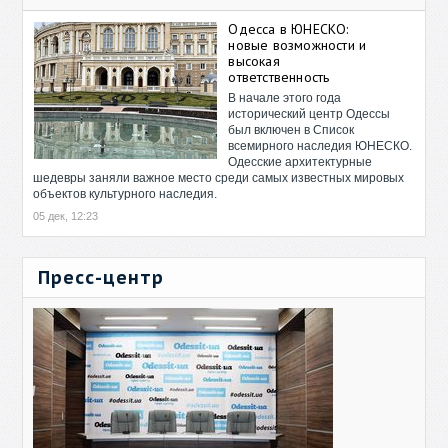
Одесса в ЮНЕСКО:
новые возможности и
высокая
ответственность
В начале этого года
исторический центр Одессы
был включен в Список
всемирного наследия ЮНЕСКО.
Одесские архитектурные
шедевры заняли важное место среди самых известных мировых
объектов культурного наследия.
05 дек, 12:23
Пресс-центр