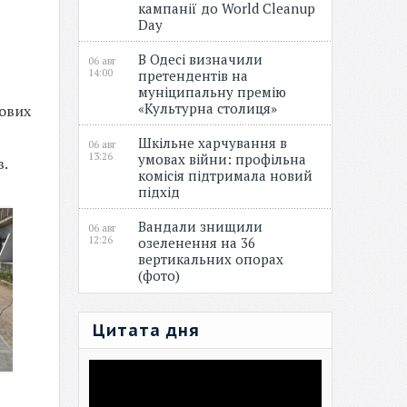
кампанії до World Cleanup
Day
В Одесі визначили
06 авг
14:00
претендентів на
муніципальну премію
«Культурна столиця»
вових
Шкільне харчування в
06 авг
13:26
умовах війни: профільна
в.
комісія підтримала новий
підхід
Вандали знищили
06 авг
12:26
озеленення на 36
вертикальних опорах
(фото)
Цитата дня