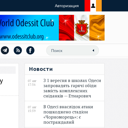
Авторизация
Новости
у
З 1 вересня в школах Одеси
07 авг
17:56
запровадять гарячі обіди
замість комплексних
сніданків — Етнарович
В Одесі внаслідок атаки
07 авг
15:59
пошкоджено стадіон
«Чорноморець»: є
постраждалий