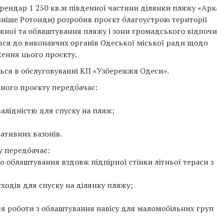
орендар 1 250 кв.м південної частини ділянки пляжу «Арк
нніше Ротонди) розробив проєкт благоустрою території
жної та облаштування пляжу і зони громадського відпочи
вся до виконавчих органів Одеської міської ради щодо
ення цього проєкту.
ться в обслуговуванні КП «Узбережжя Одеси».
аного проєкту передбачає:
алідністю для спуску на пляж;
ативних вазонів.
у передбачає:
 облаштування вздовж підпірної стінки літньої тераси з
ходів для спуску на ділянку пляжу;
я роботи з облаштування навісу для маломобільних груп