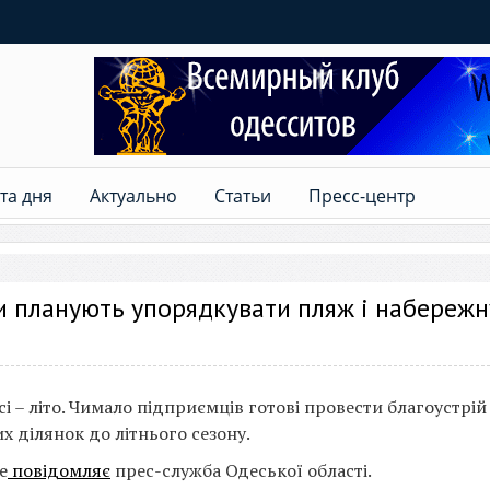
та дня
Актуально
Статьи
Пресс-центр
и планують упорядкувати пляж і набережн
сі – літо. Чимало підприємців готові провести благоустрій
х ділянок до літнього сезону.
е
повідомляє
прес-служба Одеської області.