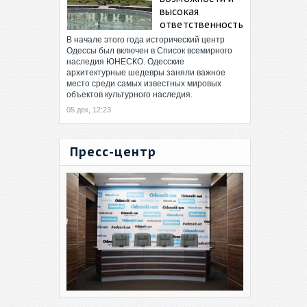
высокая
ответственность
В начале этого года исторический центр
Одессы был включен в Список всемирного
наследия ЮНЕСКО. Одесские
архитектурные шедевры заняли важное
место среди самых известных мировых
объектов культурного наследия.
05 дек, 12:23
Пресс-центр