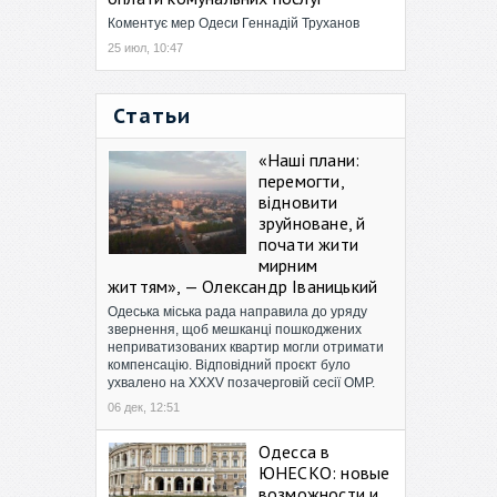
Коментує мер Одеси Геннадій Труханов
25 июл, 10:47
Статьи
«Наші плани:
перемогти,
відновити
зруйноване, й
почати жити
мирним
життям», — Олександр Іваницький
Одеська міська рада направила до уряду
звернення, щоб мешканці пошкоджених
неприватизованих квартир могли отримати
компенсацію. Відповідний проєкт було
ухвалено на XXXV позачерговій сесії ОМР.
06 дек, 12:51
Одесса в
ЮНЕСКО: новые
возможности и