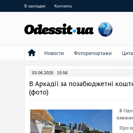
В закладки
Контакты
Новости
Фоторепортажи
Цита
03.06.2025 15:56
В Аркадії за позабюджетні кошт
(фото)
В Оде
пляжни
Про ц