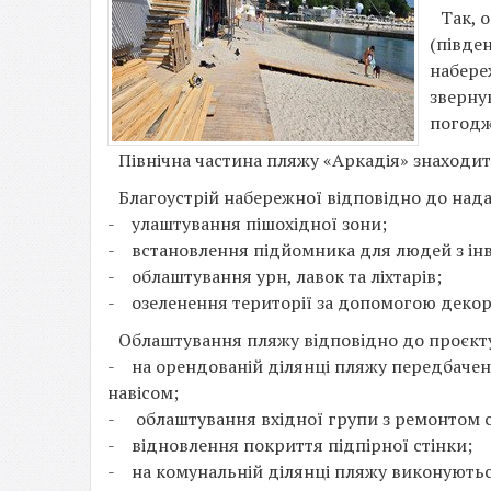
Так, 
(півде
набере
зверну
погодж
Північна частина пляжу «Аркадія» знаходи
Благоустрій набережної відповідно до над
- улаштування пішохідної зони;
- встановлення підйомника для людей з інв
- облаштування урн, лавок та ліхтарів;
- озеленення території за допомогою декор
Облаштування пляжу відповідно до проєкт
- на орендованій ділянці пляжу передбачено
навісом;
- облаштування вхідної групи з ремонтом с
- відновлення покриття підпірної стінки;
- на комунальній ділянці пляжу виконуютьс