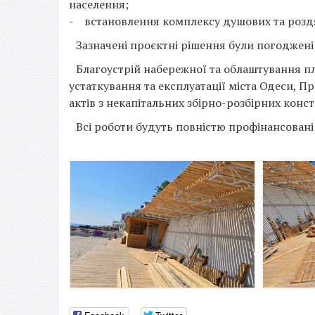
населення;
- встановлення комплексу душових та роздя
Зазначені проєктні рішення були погоджені
Благоустрій набережної та облаштування п
устаткування та експлуатації міста Одеси, 
актів з некапітальних збірно-розбірних конс
Всі роботи будуть повністю профінансован