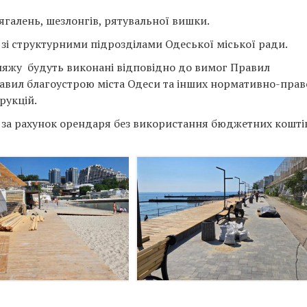
галень, шезлонгів, рятувальної вишки.
 зі структурними підрозділами Одеської міської ради.
ляжу будуть виконані відповідно до вимог Правил
Правил благоустрою міста Одеси та інших нормативно-пра
трукцій.
і за рахунок орендаря без використання бюджетних кошті