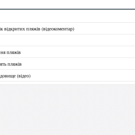
к відкритих пляжів (відеокоментар)
ння пляжів
ять пляжів
довище (відео)