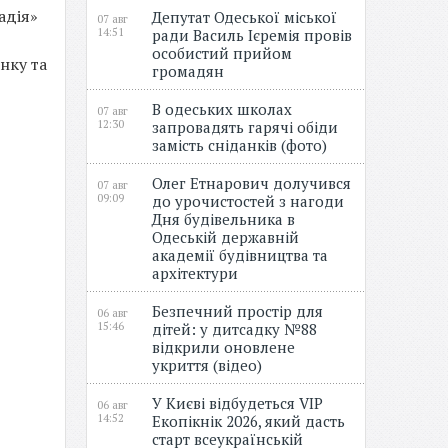
адія»
Депутат Одеської міської
07 авг
14:51
ради Василь Ієремія провів
особистий прийом
нку та
громадян
В одеських школах
07 авг
12:30
запровадять гарячі обіди
замість сніданків (фото)
Олег Етнарович долучився
07 авг
09:09
до урочистостей з нагоди
Дня будівельника в
Одеській державній
академії будівництва та
архітектури
Безпечний простір для
06 авг
15:46
дітей: у дитсадку №88
відкрили оновлене
укриття (відео)
У Києві відбудеться VIP
06 авг
14:52
Екопікнік 2026, який дасть
старт всеукраїнській