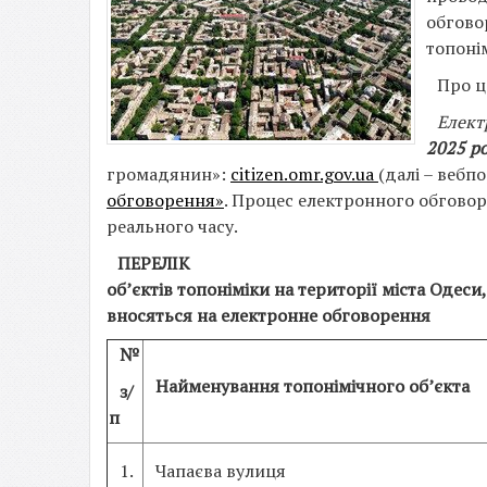
обгово
топоні
Про 
Елект
2025 р
громадянин»:
citizen.omr.gov.ua
(далі – вебп
обговорення»
. Процес електронного обговор
реального часу.
ПЕРЕЛІК
об’єктів топоніміки на території міста Оде
вносяться на електронне обговорення
№
Найменування топонімічного об’єкта
з/
п
1.
Чапаєва вулиця