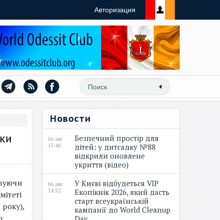
Авторизация
Новости
іки
Безпечний простір для
06 авг
15:46
дітей: у дитсадку №88
відкрили оновлене
укриття (відео)
овуючи
У Києві відбудеться VIP
06 авг
14:52
Екопікнік 2026, який дасть
мітеті
старт всеукраїнській
 року),
кампанії до World Cleanup
о
Day