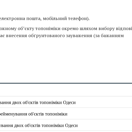
 (електронна пошта, мобільний телефон).
жному об’єкту топоніміки окремо шляхом вибору відпові
ачає внесення обґрунтованого зауваження (за бажанням
ання двох об'єктів топоніміки Одеси
ейменування об'єктів топоніміки
вання двох об'єктів топоніміки Одеси