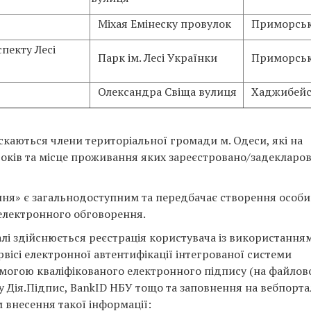
Міхая Емінеску провулок
Приморсь
пекту Лесі
Парк ім. Лесі Українки
Приморсь
Олександра Свіща вулиця
Хаджибей
скаються члени територіальної громади м. Одеси, які на
оків та місце проживання яких зареєстровано/задекларов
ня» є загальнодоступним та передбачає створення особи
електронного обговорення.
лі здійснюється реєстрація користувача із використання
рвісі електронної автентифікації інтегрованої системи
омогою кваліфікованого електронного підпису (на файлов
у Дія.Підпис, BankID НБУ тощо та заповнення на вебпорта
 внесення такої інформації: