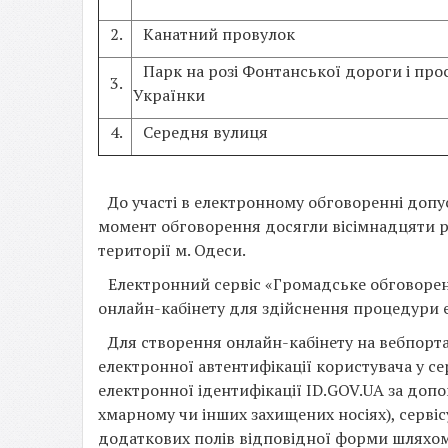
2.
Канатний провулок
Парк на розі Фонтанської дороги і прос
3.
Українки
4.
Середня вулиця
До участі в електронному обговоренні допу
момент обговорення досягли вісімнадцяти р
території м. Одеси.
Електронний сервіс «Громадське обговорен
онлайн-кабінету для здійснення процедури 
Для створення онлайн-кабінету на вебпорта
електронної автентифікації користувача у се
електронної ідентифікації ID.GOV.UA за доп
хмарному чи інших захищених носіях), сервіс
додаткових полів відповідної форми шляхом