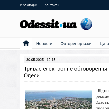
В закладки
Контакты
Новости
Фоторепортажи
Цита
30.05.2025 12:15
Триває електронне обговорення 
Одеси
Відпо
рекоме
Одесько
провод