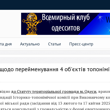
та дня
Актуально
Статьи
Пресс-центр
щодо перейменування 4 об'єктів топонім
відно
до Статуту територіальної громади м. Одеси
, врах
ндації Історико-топонімічної комісії при Виконавчому ко
ї міської ради (засідання від 13 лютого та 17 квітня 2025
яться консультації з громадськістю у формі електронног