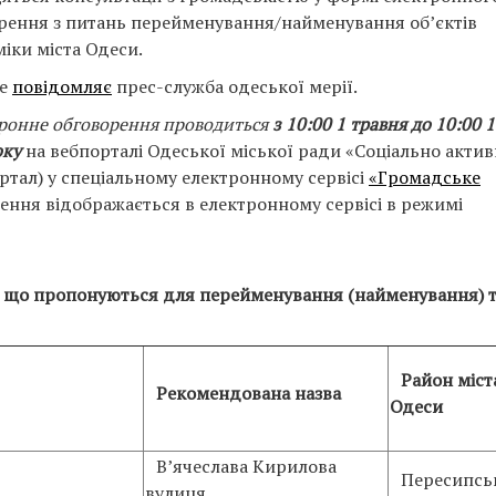
рення з питань перейменування/найменування об’єктів
міки міста Одеси.
це
повідомляє
прес-служба одеської мерії.
ронне обговорення проводиться
з 10:00 1 травня до 10:00 
оку
на вебпорталі Одеської міської ради «Соціально акти
ортал) у спеціальному електронному сервісі
«Громадське
ення відображається в електронному сервісі в режимі
си, що пропонуються для перейменування (найменування) 
Район міст
Рекомендована назва
Одеси
В’ячеслава Кирилова
Пересипсь
вулиця