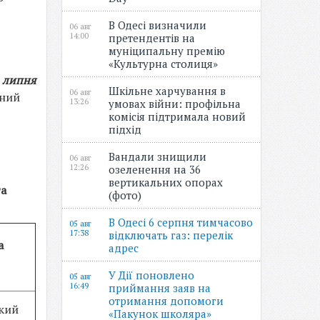
В Одесі визначили
06 авг
14:00
претендентів на
муніципальну премію
«Культурна столиця»
1 липня
Шкільне харчування в
06 авг
вний
13:26
умовах війни: профільна
комісія підтримала новий
підхід
Вандали знищили
06 авг
12:26
озеленення на 36
вертикальних опорах
та
(фото)
В Одесі 6 серпня тимчасово
05 авг
17:38
відключать газ: перелік
а
адрес
У Дії поновлено
05 авг
16:49
приймання заяв на
отримання допомоги
кий
«Пакунок школяра»