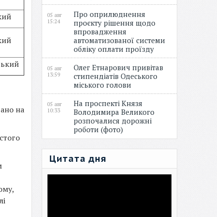
Про оприлюднення
кий
05 авг
15:24
проєкту рішення щодо
впровадження
кий
автоматизованої системи
обліку оплати проїзду
ський
Олег Етнарович привітав
05 авг
13:59
стипендіатів Одеського
міського голови
На проспекті Князя
05 авг
ано на
10:33
Володимира Великого
розпочалися дорожні
роботи (фото)
стого
Цитата дня
м
ому,
лі