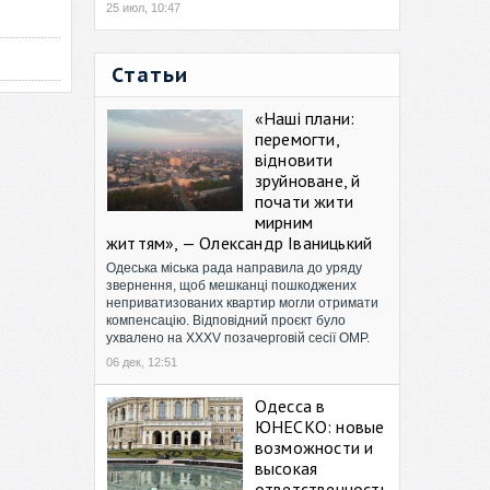
25 июл, 10:47
Статьи
«Наші плани:
перемогти,
відновити
зруйноване, й
почати жити
мирним
життям», — Олександр Іваницький
Одеська міська рада направила до уряду
звернення, щоб мешканці пошкоджених
неприватизованих квартир могли отримати
компенсацію. Відповідний проєкт було
ухвалено на XXXV позачерговій сесії ОМР.
06 дек, 12:51
Одесса в
ЮНЕСКО: новые
возможности и
высокая
ответственность