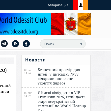
Авторизация
Новости
ео)
Безпечний простір для
06 авг
15:46
дітей: у дитсадку №88
відкрили оновлене
укриття (відео)
ричний
ь та
У Києві відбудеться VIP
06 авг
14:52
Екопікнік 2026, який дасть
старт всеукраїнській
кампанії до World Cleanup
Day