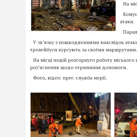
На мі
Комун
атаки.
Парал
У зв’язку з пошкодженнями внаслідок атаки 
тролейбуси курсують за своїми маршрутами.
На місці подій розгорнуто роботу міськог
роз’яснення щодо отримання допомоги.
Фото, відео: прес-служба мерії.