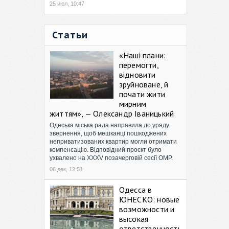
25 июл, 10:47
Статьи
«Наші плани:
перемогти,
відновити
зруйноване, й
почати жити
мирним
життям», — Олександр Іваницький
Одеська міська рада направила до уряду
звернення, щоб мешканці пошкоджених
неприватизованих квартир могли отримати
компенсацію. Відповідний проєкт було
ухвалено на XXXV позачерговій сесії ОМР.
06 дек, 12:51
Одесса в
ЮНЕСКО: новые
возможности и
высокая
ответственность