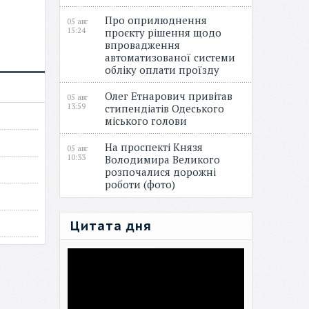
Про оприлюднення
05 авг
15:24
проєкту рішення щодо
впровадження
автоматизованої системи
обліку оплати проїзду
Олег Етнарович привітав
05 авг
13:59
стипендіатів Одеського
міського голови
На проспекті Князя
05 авг
10:33
Володимира Великого
розпочалися дорожні
роботи (фото)
Цитата дня