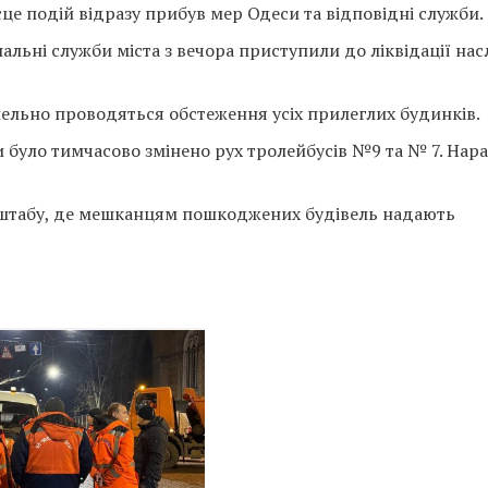
сце подій відразу прибув мер Одеси та відповідні служби.
альні служби міста з вечора приступили до ліквідації нас
ельно проводяться обстеження усіх прилеглих будинків.
було тимчасово змінено рух тролейбусів №9 та № 7. Нараз
о штабу, де мешканцям пошкоджених будівель надають