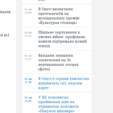
В Одесі визначили
06 авг
лідків
14:00
претендентів на
муніципальну премію
«Культурна столиця»
Шкільне харчування в
06 авг
і всі
13:26
умовах війни: профільна
комісія підтримала новий
підхід
Вандали знищили
06 авг
12:26
озеленення на 36
вертикальних опорах
(фото)
В Одесі 6 серпня тимчасово
05 авг
17:38
відключать газ: перелік
адрес
У Дії поновлено
05 авг
16:49
приймання заяв на
отримання допомоги
«Пакунок школяра»