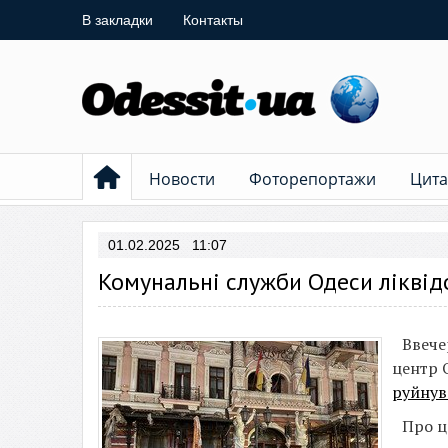
В закладки
Контакты
Новости
Фоторепортажи
Цита
01.02.2025 11:07
Комунальні служби Одеси ліквідо
Ввече
центр 
руйнув
Про 