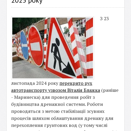
2025 року
З 23
листопада 2024 року
перекрито рух
автотранспорту узвозом Віталія Блажка
(раніше
- Маринеска) для проведення робіт з
будівництва дренажної системи. Роботи
проводяться з метою стабілізації зсувних
процесів шляхом облаштування дренажу для
перехоплення ґрунтових вод (у тому числі