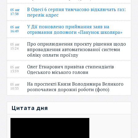
В Одесі 6 серпня тимчасово відключать газ:
05 авг
17:38
перелік адрес
У Дії поновлено приймання заяв на
05 авг
16:49
отримання допомоги «Пакунок школяра»
Про оприлюднення проєкту рішення щодо
05 авг
15:24
впровадження автоматизованої системи
обліку оплати проїзду
Олег Етнарович привітав стипендіатів
05 авг
13:59
Одеського міського голови
На проспекті Князя Володимира Великого
05 авг
10:33
розпочалися дорожні роботи (фото)
Цитата дня