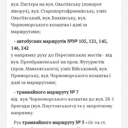
вул. Пастера на вул. Ольгіївську (поворот
ліворуч), вул. Старопортофранківську, узвіз
Ольгіївський, вул. Балківську, вул.
Чорноморського козацтва і далі за
маршрутами;
- автобусних маршрутів №№ 105, 121, 145,
146, 242
у напрямку руху до Пересипських мостів - від
вул. Преображенської на пров. Футуристів
(пров. Маяковського), узвіз Військовий, вул.
Приморську, вул. Чорноморського козацтва і
далі за маршрутами;
- трамвайного маршруту № 7
від вул. Чорноморського козацтва до вул. 28-ї
бригади (вул. Паустовського) та у зворотному
напрямку.
Рух
трамвайного маршруту № 3
«16-та ст.