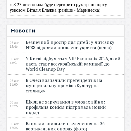
» З 23 листопада буде перекрито рух транспорту
узвозом Віталія Блажка (раніше - Маринеска)
Новости
Безпечний простір для дітей: у дитсадку
06 авг
15:46
№88 відкрили оновлене укриття (відео)
У Києві відбудеться VIP Екопікнік 2026, який
06 авг
14:52
дасть старт всеукраїнській кампанії до
World Cleanup Day
В Одесі визначили претендентів на
06 авг
14:00
муніципальну премію «Культурна
столиця»
Шкільне харчування в умовах війни:
06 авг
13:26
профільна комісія підтримала новий
підхід
Вандали знищили озеленення на 36
06 авг
12:26
вертикальних опорах (фото)