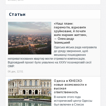
Статьи
«Наші плани:
перемогти, відновити
зруйноване, й почати
жити мирним життям»,
— Олександр
Іваницький
Одеська міська рада направила
до уряду звернення, щоб
мешканці пошкоджених
неприватизованих квартир могли отримати компенсацію.
Відповідний проєкт було ухвалено на XXXV позачерговій сесії
ОМР.
06 дек, 12:51
Одесса в ЮНЕСКО:
новые возможности и
высокая
ответственность
В начале этого года
исторический центр Одессы
был включен в Список