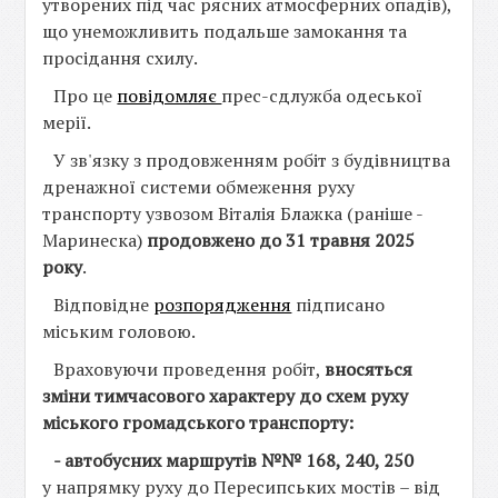
утворених під час рясних атмосферних опадів),
що унеможливить подальше замокання та
просідання схилу.
Про це
повідомляє
прес-сдлужба одеської
мерії.
У зв'язку з продовженням робіт з будівництва
дренажної системи обмеження руху
транспорту узвозом Віталія Блажка (раніше -
Маринеска)
продовжено
до 31 травня 2025
року
.
Відповідне
розпорядження
підписано
міським головою.
Враховуючи проведення робіт,
вносяться
зміни тимчасового характеру до схем руху
міського громадського транспорту:
- автобусних маршрутів №№ 168, 240, 250
у напрямку руху до Пересипських мостів – від