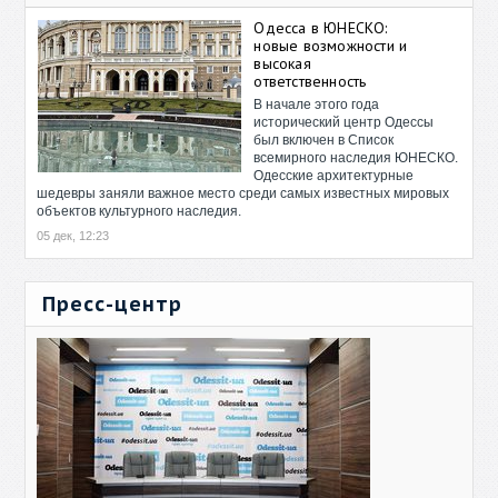
Одесса в ЮНЕСКО:
новые возможности и
высокая
ответственность
В начале этого года
исторический центр Одессы
был включен в Список
всемирного наследия ЮНЕСКО.
Одесские архитектурные
шедевры заняли важное место среди самых известных мировых
объектов культурного наследия.
05 дек, 12:23
Пресс-центр