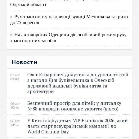
Одеській області
» Рух транспорту на ділянці вулиці Мечникова закрито
до 25 вересня
» На автодорогах Одещини діє особливий режим руху
транспортних засобів
Новости
Олег Етнарович долучився до урочистостей
07 авг
09:09
з нагоди Дня будівельника в Одеській
державній академії будівництва та
архітектури
Безпечний простір для дітей: у дитсадку
06 авг
15:46
№88 відкрили оновлене укриття (відео)
У Києві відбудеться VIP Екопікнік 2026, який
06 авг
14:52
дасть старт всеукраїнській кампанії до
World Cleanup Day