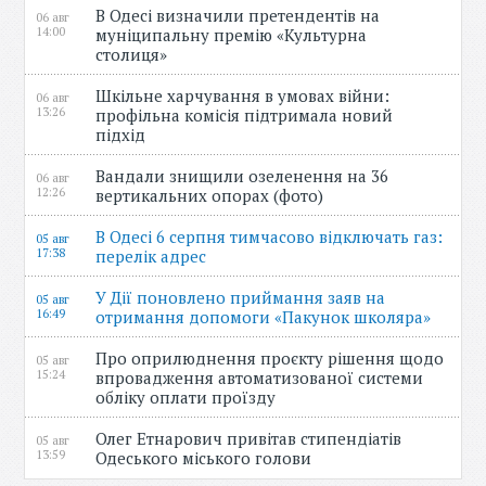
В Одесі визначили претендентів на
06 авг
14:00
муніципальну премію «Культурна
столиця»
Шкільне харчування в умовах війни:
06 авг
13:26
профільна комісія підтримала новий
підхід
Вандали знищили озеленення на 36
06 авг
12:26
вертикальних опорах (фото)
В Одесі 6 серпня тимчасово відключать газ:
05 авг
17:38
перелік адрес
У Дії поновлено приймання заяв на
05 авг
16:49
отримання допомоги «Пакунок школяра»
Про оприлюднення проєкту рішення щодо
05 авг
15:24
впровадження автоматизованої системи
обліку оплати проїзду
Олег Етнарович привітав стипендіатів
05 авг
13:59
Одеського міського голови