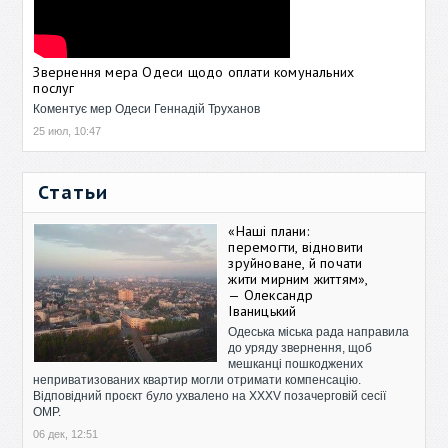
Звернення мера Одеси щодо оплати комунальних
послуг
Коментує мер Одеси Геннадій Труханов
25 июл, 10:47
Статьи
«Наші плани:
перемогти, відновити
зруйноване, й почати
жити мирним життям»,
— Олександр
Іваницький
Одеська міська рада направила
до уряду звернення, щоб
мешканці пошкоджених
неприватизованих квартир могли отримати компенсацію.
Відповідний проєкт було ухвалено на XXXV позачерговій сесії
ОМР.
06 дек, 12:51