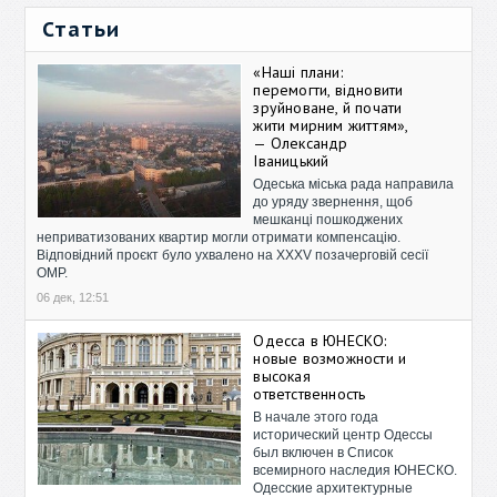
Статьи
«Наші плани:
перемогти, відновити
зруйноване, й почати
жити мирним життям»,
— Олександр
Іваницький
Одеська міська рада направила
до уряду звернення, щоб
мешканці пошкоджених
неприватизованих квартир могли отримати компенсацію.
Відповідний проєкт було ухвалено на XXXV позачерговій сесії
ОМР.
06 дек, 12:51
Одесса в ЮНЕСКО:
новые возможности и
высокая
ответственность
В начале этого года
исторический центр Одессы
был включен в Список
всемирного наследия ЮНЕСКО.
Одесские архитектурные