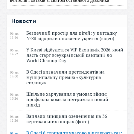
Новости
Безпечний простір для дітей: у дитсадку
06 авг
15:46
№88 відкрили оновлене укриття (відео)
У Києві відбудеться VIP Екопікнік 2026, який
06 авг
14:52
дасть старт всеукраїнській кампанії до
World Cleanup Day
В Одесі визначили претендентів на
06 авг
14:00
муніципальну премію «Культурна
столиця»
Шкільне харчування в умовах війни:
06 авг
13:26
профільна комісія підтримала новий
підхід
Вандали знищили озеленення на 36
06 авг
12:26
вертикальних опорах (фото)
В Одесі 6 серпня тимчасово відключать газ:
05 авг