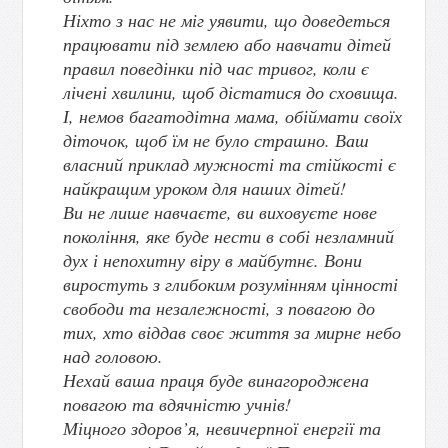
Ніхто з нас не міг уявити, що доведеться
працювати під землею або навчати дітей
правил поведінки під час тривог, коли є
лічені хвилини, щоб дістатися до сховища.
І, немов багатодітна мама, обіймати своїх
діточок, щоб їм не було страшно. Ваш
власний приклад мужності та стійкості є
найкращим уроком для наших дітей!
Ви не лише навчаєте, ви виховуєте нове
покоління, яке буде нести в собі незламний
дух і непохитну віру в майбутнє. Вони
виростуть з глибоким розумінням цінності
свободи та незалежності, з повагою до
тих, хто віддав своє життя за мирне небо
над головою.
Нехай ваша праця буде винагороджена
повагою та вдячністю учнів!
Міцного здоров’я, невичерпної енергії та