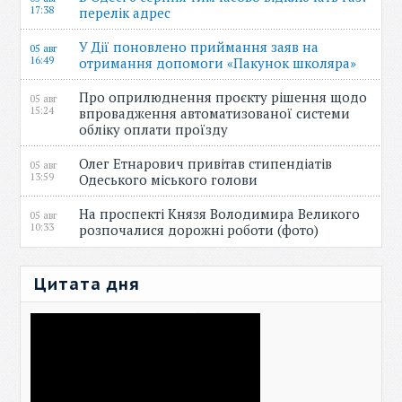
17:38
перелік адрес
У Дії поновлено приймання заяв на
05 авг
16:49
отримання допомоги «Пакунок школяра»
Про оприлюднення проєкту рішення щодо
05 авг
15:24
впровадження автоматизованої системи
обліку оплати проїзду
Олег Етнарович привітав стипендіатів
05 авг
13:59
Одеського міського голови
На проспекті Князя Володимира Великого
05 авг
10:33
розпочалися дорожні роботи (фото)
Цитата дня