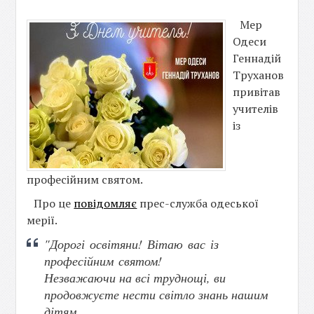
Мер
Одеси
Геннадій
Труханов
привітав
учителів
із
професійним святом.
Про це
повідомляє
прес-служба одеської
мерії.
"Дорогі освітяни! Вітаю вас із
професійним святом!
Незважаючи на всі труднощі, ви
продовжуєте нести світло знань нашим
дітям.