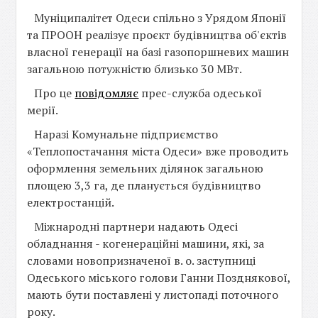
Муніципалітет Одеси спільно з Урядом Японії
та ПРООН реалізує проєкт будівництва об'єктів
власної генерації на базі газопоршневих машин
загальною потужністю близько 30 МВт.
Про це
повідомляє
прес-служба одеської
мерії.
Наразі Комунальне підприємство
«Теплопостачання міста Одеси» вже проводить
оформлення земельних ділянок загальною
площею 3,3 га, де планується будівництво
електростанцій.
Міжнародні партнери надають Одесі
обладнання - когенераційні машини, які, за
словами новопризначеної в. о. заступниці
Одеського міського голови Ганни Позднякової,
мають бути поставлені у листопаді поточного
року.