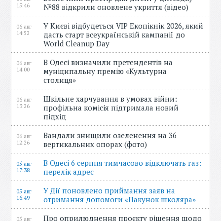
15:46
№88 відкрили оновлене укриття (відео)
У Києві відбудеться VIP Екопікнік 2026, який
06 авг
14:52
дасть старт всеукраїнській кампанії до
World Cleanup Day
В Одесі визначили претендентів на
06 авг
14:00
муніципальну премію «Культурна
столиця»
Шкільне харчування в умовах війни:
06 авг
13:26
профільна комісія підтримала новий
підхід
Вандали знищили озеленення на 36
06 авг
12:26
вертикальних опорах (фото)
В Одесі 6 серпня тимчасово відключать газ:
05 авг
17:38
перелік адрес
У Дії поновлено приймання заяв на
05 авг
16:49
отримання допомоги «Пакунок школяра»
Про оприлюднення проєкту рішення щодо
05 авг