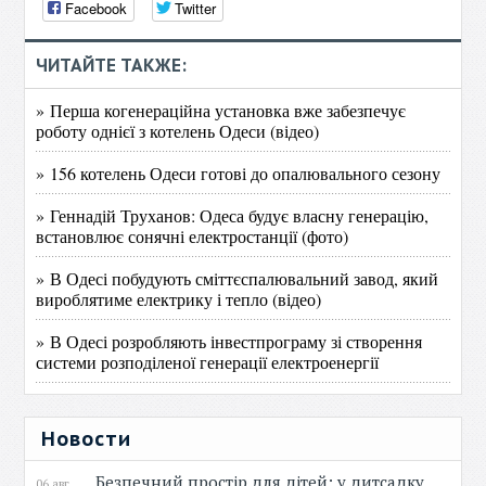
Facebook
Twitter
ЧИТАЙТЕ ТАКЖЕ:
» Перша когенераційна установка вже забезпечує
роботу однієї з котелень Одеси (відео)
» 156 котелень Одеси готові до опалювального сезону
» Геннадій Труханов: Одеса будує власну генерацію,
встановлює сонячні електростанції (фото)
» В Одесі побудують сміттєспалювальний завод, який
вироблятиме електрику і тепло (відео)
» В Одесі розробляють інвестпрограму зі створення
системи розподіленої генерації електроенергії
Новости
Безпечний простір для дітей: у дитсадку
06 авг