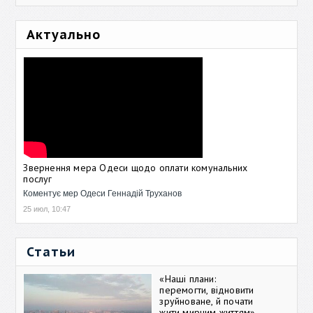
Актуально
Звернення мера Одеси щодо оплати комунальних
послуг
Коментує мер Одеси Геннадій Труханов
25 июл, 10:47
Статьи
«Наші плани:
перемогти, відновити
зруйноване, й почати
жити мирним життям»,