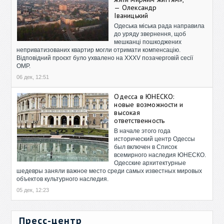
— Олександр
Іваницький
Одеська міська рада направила
до уряду звернення, щоб
мешканці пошкоджених
неприватизованих квартир могли отримати компенсацію.
Відповідний проєкт було ухвалено на XXXV позачерговій сесії
ОМР.
06 дек, 12:51
Одесса в ЮНЕСКО:
новые возможности и
высокая
ответственность
В начале этого года
исторический центр Одессы
был включен в Список
всемирного наследия ЮНЕСКО.
Одесские архитектурные
шедевры заняли важное место среди самых известных мировых
объектов культурного наследия.
05 дек, 12:23
Пресс-центр