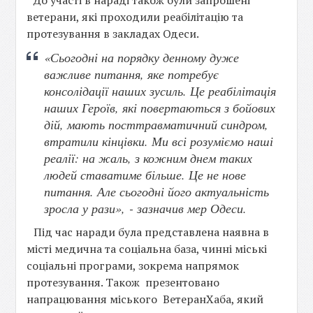
До участі в нараді також були запрошені
ветерани, які проходили реабілітацію та
протезування в закладах Одеси.
«Сьогодні на порядку денному дуже
важливе питання, яке потребує
консолідації наших зусиль. Це реабілітація
наших Героїв, які повертаються з бойових
дій, мають посттравматичний синдром,
втратили кінцівки. Ми всі розуміємо наші
реалії: на жаль, з кожним днем таких
людей ставатиме більше. Це не нове
питання. Але сьогодні його актуальність
зросла у рази»,
- зазначив мер Одеси.
Під час наради була представлена наявна в
місті медична та соціальна база, чинні міські
соціальні програми, зокрема напрямок
протезування. Також презентовано
напрацювання міського ВетеранХаба, який