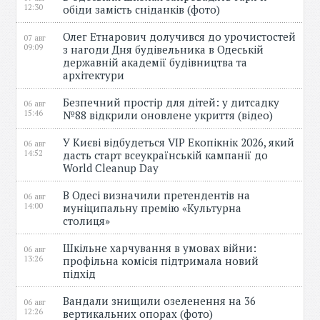
12:30
обіди замість сніданків (фото)
Олег Етнарович долучився до урочистостей
07 авг
09:09
з нагоди Дня будівельника в Одеській
державній академії будівництва та
архітектури
Безпечний простір для дітей: у дитсадку
06 авг
15:46
№88 відкрили оновлене укриття (відео)
У Києві відбудеться VIP Екопікнік 2026, який
06 авг
14:52
дасть старт всеукраїнській кампанії до
World Cleanup Day
В Одесі визначили претендентів на
06 авг
14:00
муніципальну премію «Культурна
столиця»
Шкільне харчування в умовах війни:
06 авг
13:26
профільна комісія підтримала новий
підхід
Вандали знищили озеленення на 36
06 авг
12:26
вертикальних опорах (фото)