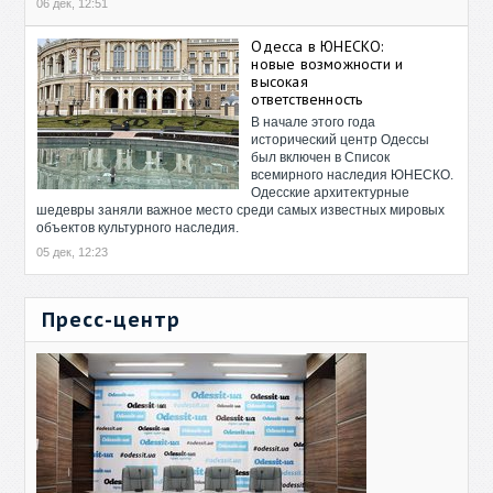
06 дек, 12:51
Одесса в ЮНЕСКО:
новые возможности и
высокая
ответственность
В начале этого года
исторический центр Одессы
был включен в Список
всемирного наследия ЮНЕСКО.
Одесские архитектурные
шедевры заняли важное место среди самых известных мировых
объектов культурного наследия.
05 дек, 12:23
Пресс-центр