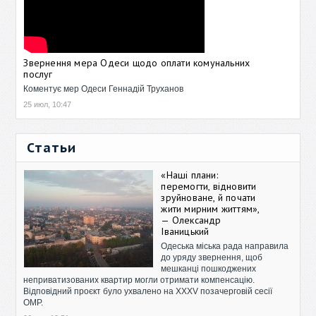
Звернення мера Одеси щодо оплати комунальних
послуг
Коментує мер Одеси Геннадій Труханов
25 июл, 10:47
Статьи
«Наші плани:
перемогти, відновити
зруйноване, й почати
жити мирним життям»,
— Олександр
Іваницький
Одеська міська рада направила
до уряду звернення, щоб
мешканці пошкоджених
неприватизованих квартир могли отримати компенсацію.
Відповідний проєкт було ухвалено на XXXV позачерговій сесії
ОМР.