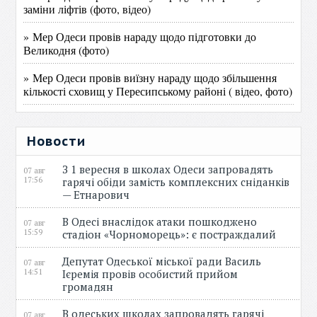
заміни ліфтів (фото, відео)
» Мер Одеси провів нараду щодо підготовки до
Великодня (фото)
» Мер Одеси провів виїзну нараду щодо збільшення
кількості сховищ у Пересипському районі ( відео, фото)
Новости
З 1 вересня в школах Одеси запровадять
07 авг
17:56
гарячі обіди замість комплексних сніданків
— Етнарович
В Одесі внаслідок атаки пошкоджено
07 авг
15:59
стадіон «Чорноморець»: є постраждалий
Депутат Одеської міської ради Василь
07 авг
14:51
Ієремія провів особистий прийом
громадян
В одеських школах запровадять гарячі
07 авг