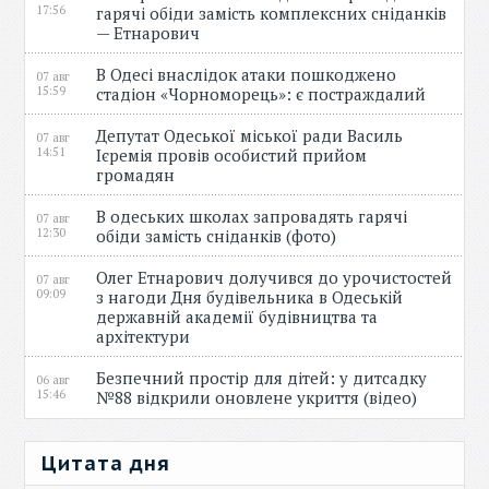
17:56
гарячі обіди замість комплексних сніданків
— Етнарович
В Одесі внаслідок атаки пошкоджено
07 авг
15:59
стадіон «Чорноморець»: є постраждалий
Депутат Одеської міської ради Василь
07 авг
14:51
Ієремія провів особистий прийом
громадян
В одеських школах запровадять гарячі
07 авг
12:30
обіди замість сніданків (фото)
Олег Етнарович долучився до урочистостей
07 авг
09:09
з нагоди Дня будівельника в Одеській
державній академії будівництва та
архітектури
Безпечний простір для дітей: у дитсадку
06 авг
15:46
№88 відкрили оновлене укриття (відео)
Цитата дня