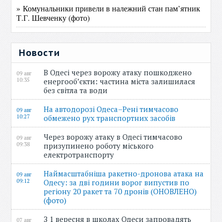
» Комунальники привели в належний стан пам’ятник
Т.Г. Шевченку (фото)
Новости
В Одесі через ворожу атаку пошкоджено
09 авг
10:35
енергооб’єкти: частина міста залишилася
без світла та води
На автодорозі Одеса–Рені тимчасово
09 авг
10:27
обмежено рух транспортних засобів
Через ворожу атаку в Одесі тимчасово
09 авг
09:38
призупинено роботу міського
електротранспорту
Наймасштабніша ракетно-дронова атака на
09 авг
09:12
Одесу: за дві години ворог випустив по
регіону 20 ракет та 70 дронів (ОНОВЛЕНО)
(фото)
З 1 вересня в школах Одеси запровадять
07 авг