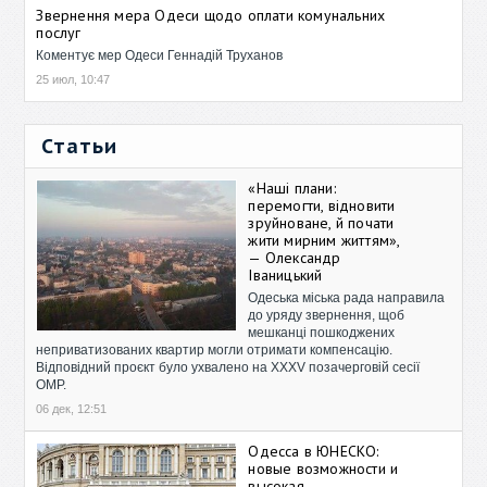
Звернення мера Одеси щодо оплати комунальних
послуг
Коментує мер Одеси Геннадій Труханов
25 июл, 10:47
Статьи
«Наші плани:
перемогти, відновити
зруйноване, й почати
жити мирним життям»,
— Олександр
Іваницький
Одеська міська рада направила
до уряду звернення, щоб
мешканці пошкоджених
неприватизованих квартир могли отримати компенсацію.
Відповідний проєкт було ухвалено на XXXV позачерговій сесії
ОМР.
06 дек, 12:51
Одесса в ЮНЕСКО:
новые возможности и
высокая