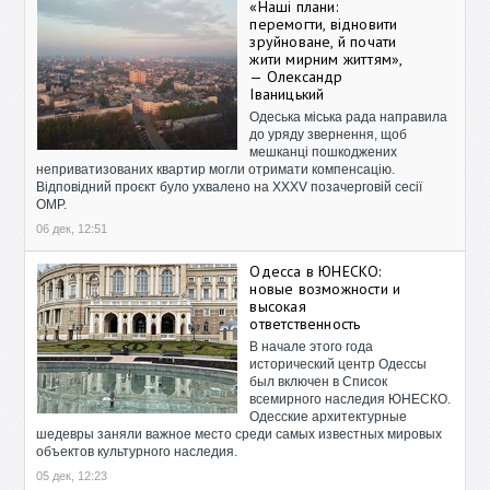
«Наші плани:
перемогти, відновити
зруйноване, й почати
жити мирним життям»,
— Олександр
Іваницький
Одеська міська рада направила
до уряду звернення, щоб
мешканці пошкоджених
неприватизованих квартир могли отримати компенсацію.
Відповідний проєкт було ухвалено на XXXV позачерговій сесії
ОМР.
06 дек, 12:51
Одесса в ЮНЕСКО:
новые возможности и
высокая
ответственность
В начале этого года
исторический центр Одессы
был включен в Список
всемирного наследия ЮНЕСКО.
Одесские архитектурные
шедевры заняли важное место среди самых известных мировых
объектов культурного наследия.
05 дек, 12:23