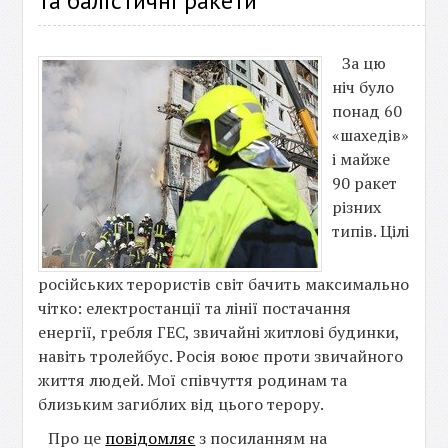
та балістичні ракети
За цю
ніч було
понад 60
«шахедів»
і майже
90 ракет
різних
типів. Цілі
російських терористів світ бачить максимально
чітко: електростанції та лінії постачання
енергії, гребля ГЕС, звичайні житлові будинки,
навіть тролейбус. Росія воює проти звичайного
життя людей. Мої співчуття родинам та
близьким загиблих від цього терору.
Про це
повідомляє
з посиланням на