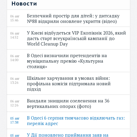
Новости
Безпечний простір для дітей: у дитсадку
06 авг
15:46
№88 відкрили оновлене укриття (відео)
У Києві відбудеться VIP Екопікнік 2026, який
06 авг
14:52
дасть старт всеукраїнській кампанії до
World Cleanup Day
В Одесі визначили претендентів на
06 авг
14:00
муніципальну премію «Культурна
столиця»
Шкільне харчування в умовах війни:
06 авг
13:26
профільна комісія підтримала новий
підхід
Вандали знищили озеленення на 36
06 авг
12:26
вертикальних опорах (фото)
В Одесі 6 серпня тимчасово відключать газ:
05 авг
17:38
перелік адрес
У Дії поновлено приймання заяв на
05 авг