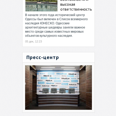
высокая
ответственность
В начале этого года исторический центр
Одессы был включен в Список всемирного
наследия ЮНЕСКО. Одесские
архитектурные шедевры заняли важное
место среди самых известных мировых
объектов культурного наследия.
05 дек, 12:23
Пресс-центр