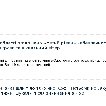
а області оголошено жовтий рівень небезпечност
я грози та шквальний вітер
ині дня 8 липня та вночі 9 липня в Одесі очікується гроза, під час гр
/с. Вночі 9 липня короткочасний
→
і знайшли тіло 10-річної Софії Потьомкіної, як
 тижні шукали після зникнення в морі