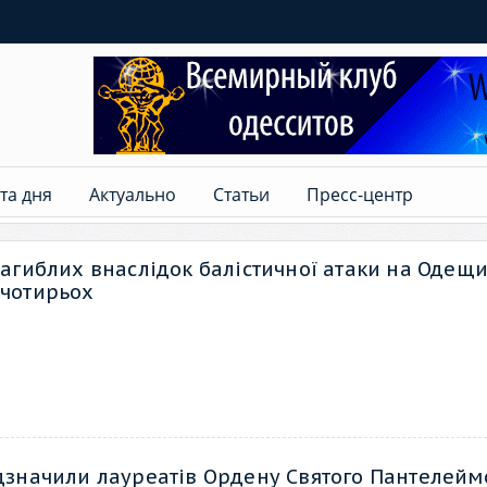
та дня
Актуально
Статьи
Пресс-центр
 загиблих внаслідок балістичної атаки на Одещ
 чотирьох
ідзначили лауреатів Ордену Святого Пантелей