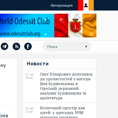
Авторизация
Новости
ину
Олег Етнарович долучився
07 авг
09:09
до урочистостей з нагоди
Дня будівельника в
Одеській державній
академії будівництва та
архітектури
Безпечний простір для
06 авг
15:46
дітей: у дитсадку №88
мона
відкрили оновлене