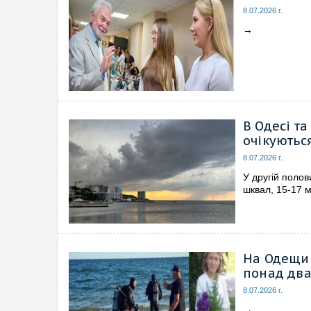
8.07.2026 г.
→
В Одесі т
очікуютьс
8.07.2026 г.
У другій полов
шквал, 15-17 м
На Одещин
понад два
8.07.2026 г.
→