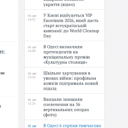
укриття (відео)
У Києві відбудеться VIP
06 авг
14:52
Екопікнік 2026, який дасть
старт всеукраїнській
кампанії до World Cleanup
Day
В Одесі визначили
06 авг
і:
14:00
претендентів на
муніципальну премію
«Культурна столиця»
Шкільне харчування в
ози
06 авг
13:26
умовах війни: профільна
комісія підтримала новий
підхід
Вандали знищили
06 авг
12:26
озеленення на 36
у
вертикальних опорах
(фото)
В Одесі 6 серпня тимчасово
05 авг