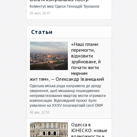
Коментує мер Одеси Геннадій Труханов
25 июл, 10:47
Статьи
«Наші плани:
перемогти,
відновити
зруйноване, й
почати жити
мирним
життям», — Олександр Іваницький
Одеська міська рада направила до уряду
звернення, щоб мешканці пошкоджених
неприватизованих квартир могли отримати
компенсацію. Відповідний проєкт було
ухвалено на XXXV позачерговій сесії ОМР.
06 дек, 12:51
Одесса в
ЮНЕСКО: новые
возможности и