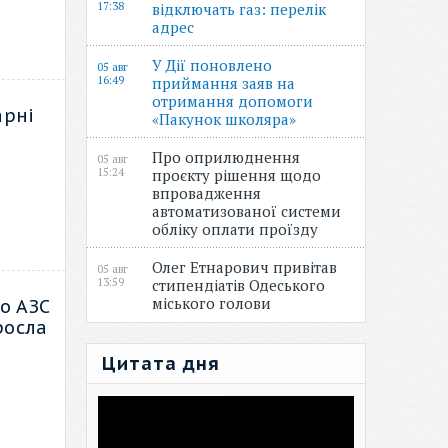
17:38
відключать газ: перелік
адрес
У Дії поновлено
05 авг
16:49
приймання заяв на
отримання допомоги
арні
«Пакунок школяра»
Про оприлюднення
05 авг
15:24
проєкту рішення щодо
впровадження
автоматизованої системи
обліку оплати проїзду
Олег Етнарович привітав
05 авг
13:59
стипендіатів Одеського
міського голови
о АЗС
росла
Цитата дня