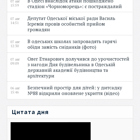
В Одесі внаслідок атаки пошкоджено
07 авг
15:59
стадіон «Чорноморець»: є постраждалий
Депутат Одеської міської ради Василь
07 авг
14:51
Ієремія провів особистий прийом
громадян
В одеських школах запровадять гарячі
07 авг
12:30
обіди замість сніданків (фото)
Олег Етнарович долучився до урочистостей
07 авг
09:09
з нагоди Дня будівельника в Одеській
державній академії будівництва та
архітектури
Безпечний простір для дітей: у дитсадку
06 авг
15:46
№88 відкрили оновлене укриття (відео)
Цитата дня