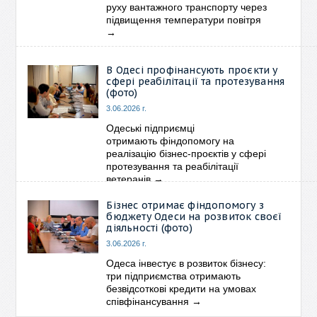
руху вантажного транспорту через
підвищення температури повітря
→
В Одесі профінансують проєкти у
сфері реабілітації та протезування
(фото)
3.06.2026 г.
Одеські підприємці
отримають фіндопомогу на
реалізацію бізнес-проєктів у сфері
протезування та реабілітації
ветеранів
→
Бізнес отримає фіндопомогу з
бюджету Одеси на розвиток своєї
діяльності (фото)
3.06.2026 г.
Одеса інвестує в розвиток бізнесу:
три підприємства отримають
безвідсоткові кредити на умовах
співфінансування
→