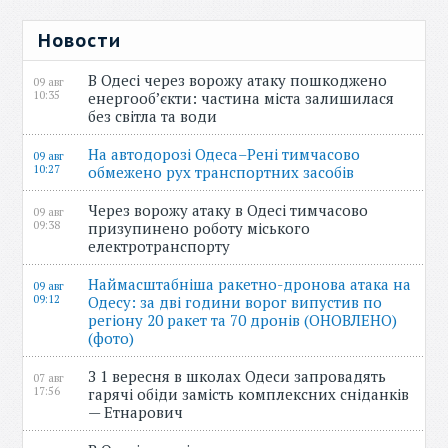
Новости
В Одесі через ворожу атаку пошкоджено
09 авг
10:35
енергооб’єкти: частина міста залишилася
без світла та води
На автодорозі Одеса–Рені тимчасово
09 авг
10:27
обмежено рух транспортних засобів
Через ворожу атаку в Одесі тимчасово
09 авг
09:38
призупинено роботу міського
електротранспорту
Наймасштабніша ракетно-дронова атака на
09 авг
09:12
Одесу: за дві години ворог випустив по
регіону 20 ракет та 70 дронів (ОНОВЛЕНО)
(фото)
З 1 вересня в школах Одеси запровадять
07 авг
17:56
гарячі обіди замість комплексних сніданків
— Етнарович