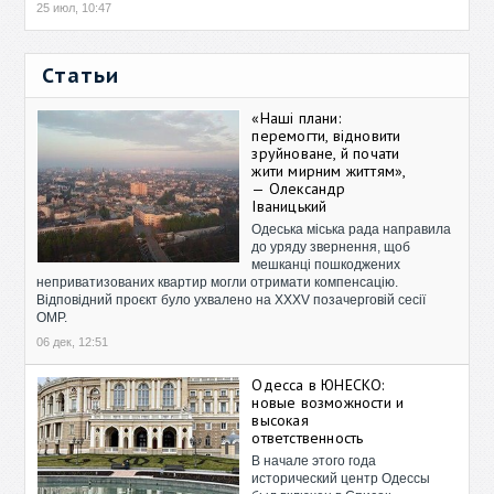
25 июл, 10:47
Статьи
«Наші плани:
перемогти, відновити
зруйноване, й почати
жити мирним життям»,
— Олександр
Іваницький
Одеська міська рада направила
до уряду звернення, щоб
мешканці пошкоджених
неприватизованих квартир могли отримати компенсацію.
Відповідний проєкт було ухвалено на XXXV позачерговій сесії
ОМР.
06 дек, 12:51
Одесса в ЮНЕСКО:
новые возможности и
высокая
ответственность
В начале этого года
исторический центр Одессы