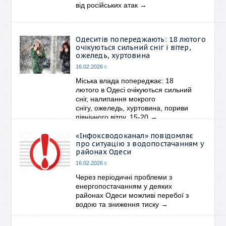
від російських атак
→
Одеситів попереджають: 18 лютого
очікуються сильний сніг і вітер,
ожеледь, хуртовина
16.02.2026 г.
Міська влада попереджає: 18
лютого в Одесі очікуються сильний
сніг, налипання мокрого
снігу, ожеледь, хуртовина, пориви
північного вітру, 15-20
→
«Інфоксводоканал» повідомляє
про ситуацію з водопостачанням у
районах Одеси
16.02.2026 г.
Через періодичні проблеми з
енергопостачанням у деяких
районах Одеси можливі перебої з
водою та зниження тиску
→