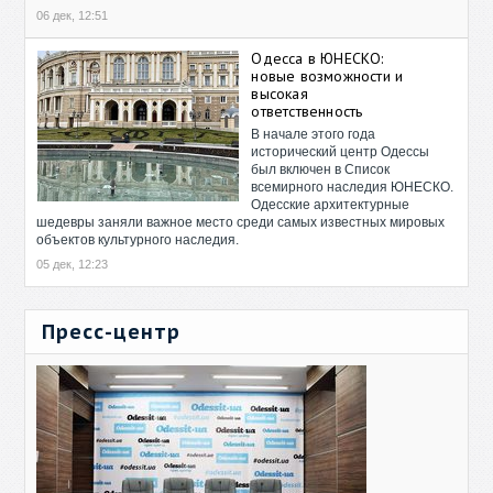
06 дек, 12:51
Одесса в ЮНЕСКО:
новые возможности и
высокая
ответственность
В начале этого года
исторический центр Одессы
был включен в Список
всемирного наследия ЮНЕСКО.
Одесские архитектурные
шедевры заняли важное место среди самых известных мировых
объектов культурного наследия.
05 дек, 12:23
Пресс-центр