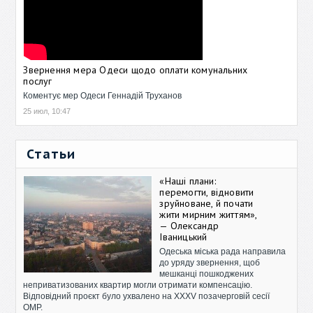
Звернення мера Одеси щодо оплати комунальних
послуг
Коментує мер Одеси Геннадій Труханов
25 июл, 10:47
Статьи
«Наші плани:
перемогти, відновити
зруйноване, й почати
жити мирним життям»,
— Олександр
Іваницький
Одеська міська рада направила
до уряду звернення, щоб
мешканці пошкоджених
неприватизованих квартир могли отримати компенсацію.
Відповідний проєкт було ухвалено на XXXV позачерговій сесії
ОМР.