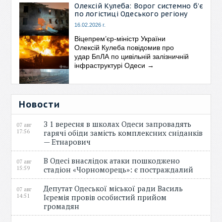
Олексій Кулеба: Ворог системно б’є
по логістиці Одеського регіону
16.02.2026 г.
Віцепрем’єр-міністр України
Олексій Кулеба повідомив про
удар БпЛА по цивільній залізничній
інфраструктурі Одеси
→
Новости
З 1 вересня в школах Одеси запровадять
07 авг
17:56
гарячі обіди замість комплексних сніданків
— Етнарович
В Одесі внаслідок атаки пошкоджено
07 авг
15:59
стадіон «Чорноморець»: є постраждалий
Депутат Одеської міської ради Василь
07 авг
14:51
Ієремія провів особистий прийом
громадян