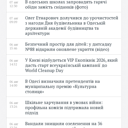
В одеських школах запровадять гарячі
07 авг
12:30
обіди замість сніданків (фото)
Олег Етнарович долучився до урочистостей
07 авг
09:09
з нагоди Дня будівельника в Одеській
державній академії будівництва та
архітектури
Безпечний простір для дітей: у дитсадку
06 авг
15:46
№88 відкрили оновлене укриття (відео)
У Києві відбудеться VIP Екопікнік 2026, який
06 авг
14:52
дасть старт всеукраїнській кампанії до
World Cleanup Day
В Одесі визначили претендентів на
06 авг
14:00
муніципальну премію «Культурна
столиця»
Шкільне харчування в умовах війни:
06 авг
13:26
профільна комісія підтримала новий
підхід
Вандали знищили озеленення на 36
06 авг
12:26