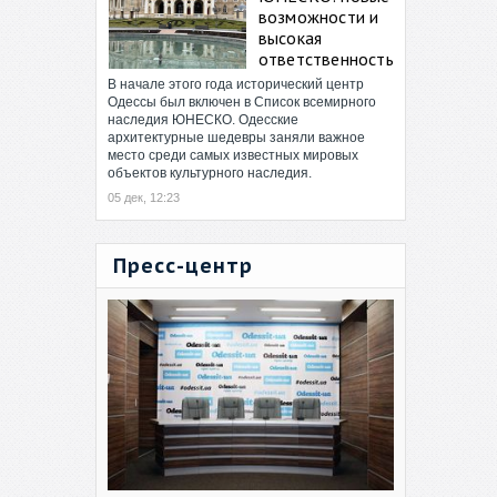
возможности и
высокая
ответственность
В начале этого года исторический центр
Одессы был включен в Список всемирного
наследия ЮНЕСКО. Одесские
архитектурные шедевры заняли важное
место среди самых известных мировых
объектов культурного наследия.
05 дек, 12:23
Пресс-центр