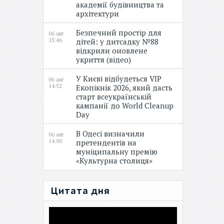
академії будівництва та
архітектури
Безпечний простір для
06 авг
15:46
дітей: у дитсадку №88
відкрили оновлене
укриття (відео)
У Києві відбудеться VIP
06 авг
14:52
Екопікнік 2026, який дасть
старт всеукраїнській
кампанії до World Cleanup
Day
В Одесі визначили
06 авг
14:00
претендентів на
муніципальну премію
«Культурна столиця»
Цитата дня