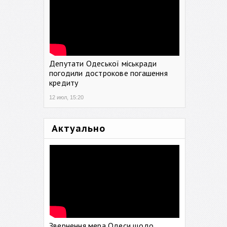
Депутати Одеської міськради
погодили дострокове погашення
кредиту
12 июл, 15:20
Актуально
Звернення мера Одеси щодо