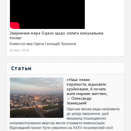
Звернення мера Одеси щодо оплати комунальних
послуг
Коментує мер Одеси Геннадій Труханов
25 июл, 10:47
Статьи
«Наші плани:
перемогти, відновити
зруйноване, й почати
жити мирним життям»,
— Олександр
Іваницький
Одеська міська рада направила
до уряду звернення, щоб
мешканці пошкоджених
неприватизованих квартир могли отримати компенсацію.
Відповідний проєкт було ухвалено на XXXV позачерговій сесії