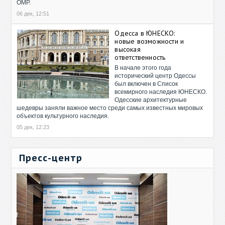
ОМР.
06 дек, 12:51
Одесса в ЮНЕСКО:
новые возможности и
высокая
ответственность
В начале этого года
исторический центр Одессы
был включен в Список
всемирного наследия ЮНЕСКО.
Одесские архитектурные
шедевры заняли важное место среди самых известных мировых
объектов культурного наследия.
05 дек, 12:23
Пресс-центр