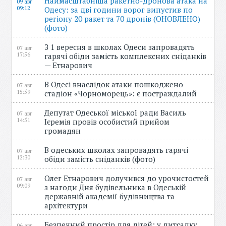
Наймасштабніша ракетно-дронова атака на
09 авг
09:12
Одесу: за дві години ворог випустив по
регіону 20 ракет та 70 дронів (ОНОВЛЕНО)
(фото)
З 1 вересня в школах Одеси запровадять
07 авг
17:56
гарячі обіди замість комплексних сніданків
— Етнарович
В Одесі внаслідок атаки пошкоджено
07 авг
15:59
стадіон «Чорноморець»: є постраждалий
Депутат Одеської міської ради Василь
07 авг
14:51
Ієремія провів особистий прийом
громадян
В одеських школах запровадять гарячі
07 авг
12:30
обіди замість сніданків (фото)
Олег Етнарович долучився до урочистостей
07 авг
09:09
з нагоди Дня будівельника в Одеській
державній академії будівництва та
архітектури
Безпечний простір для дітей: у дитсадку
06 авг