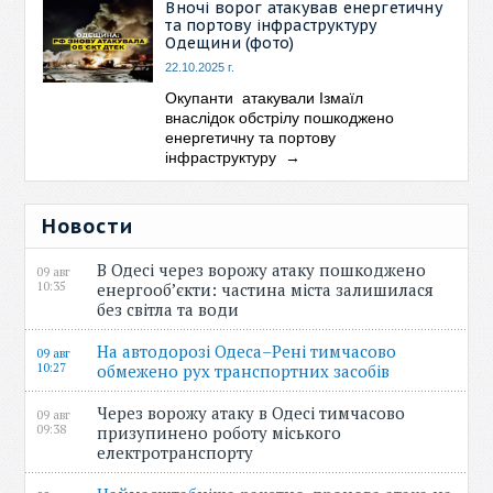
Вночі ворог атакував енергетичну
та портову інфраструктуру
Одещини (фото)
22.10.2025 г.
Окупанти атакували Ізмаїл
внаслідок обстрілу пошкоджено
енергетичну та портову
інфраструктуру
→
Новости
В Одесі через ворожу атаку пошкоджено
09 авг
10:35
енергооб’єкти: частина міста залишилася
без світла та води
На автодорозі Одеса–Рені тимчасово
09 авг
10:27
обмежено рух транспортних засобів
Через ворожу атаку в Одесі тимчасово
09 авг
09:38
призупинено роботу міського
електротранспорту