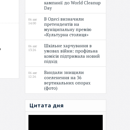
кампанії до World Cleanup
Day
В Одесі визначили
06 авг
14:00
претендентів на
муніципальну премію
«Культурна столиця»
Шкільне харчування в
06 авг
о
13:26
умовах війни: профільна
комісія підтримала новий
підхід
Вандали знищили
06 авг
12:26
озеленення на 36
вертикальних опорах
(фото)
Цитата дня