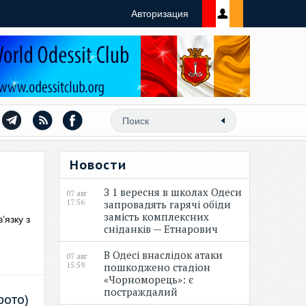
Авторизация
Новости
З 1 вересня в школах Одеси
07 авг
17:56
запровадять гарячі обіди
замість комплексних
’язку з
сніданків — Етнарович
В Одесі внаслідок атаки
07 авг
15:59
пошкоджено стадіон
«Чорноморець»: є
постраждалий
фото)