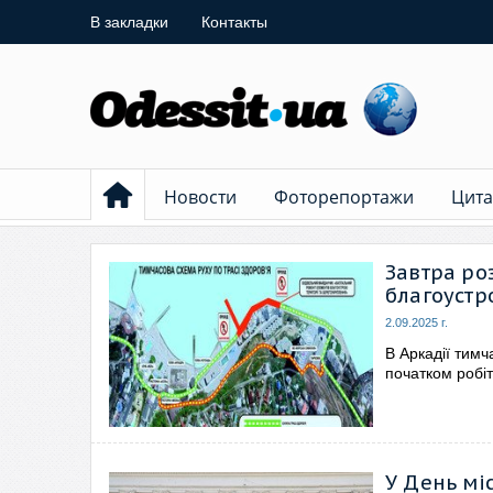
В закладки
Контакты
Новости
Фоторепортажи
Цита
Завтра ро
благоустр
2.09.2025 г.
В Аркадії тимч
початком робіт
У День мі