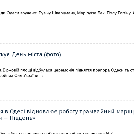
ди Одеси вручено: Рувіну Шварцману, Марілуїзе Бек, Полу Гоггіну, 
кує День міста (фото)
а Біржовій площі відбулася церемонія підняття прапора Одеси та ст
бройних Сил України
→
ня в Одесі відновлює роботу трамвайний марш
ч — Південь»
 Одесі буде відновлено роботу трамвайного маршруту №7,