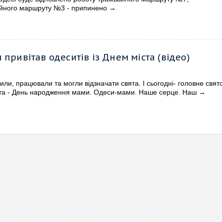
йного маршруту №3 - припинено
→
 привітав одеситів із Днем міста (відео)
или, працювали та могли відзначати свята. І сьогодні- головне свят
та - День народження мами. Одеси-мами. Наше серце. Наш
→