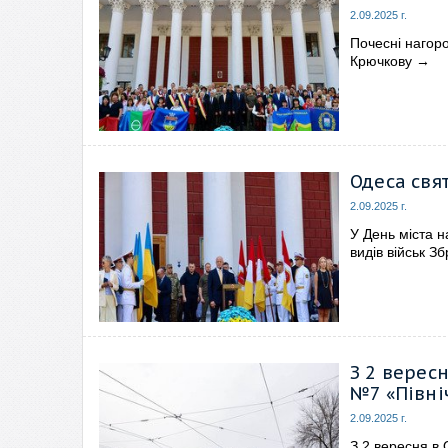
2.09.2025 г.
Почесні нагоро
Крючкову
→
Одеса свят
2.09.2025 г.
У День міста н
видів військ З
З 2 верес
№7 «Півні
2.09.2025 г.
З 2 вересня в