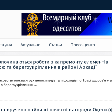
та дня
Актуально
Статьи
Пресс-центр
зпочинаються роботи з капремонту елементів
ою та берегоукріплення в районі Аркадії
асово змінюється рух велосипедів та пішоходів по Трасі здоров’я у зв
 з берегоукріплення
→
ста вручено найвищі почесні нагороди Одеси (