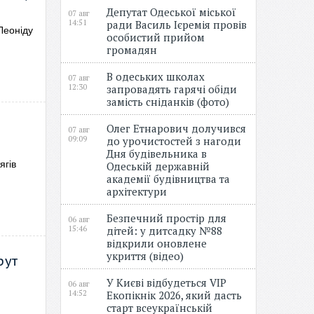
Депутат Одеської міської
07 авг
14:51
ради Василь Ієремія провів
Леоніду
особистий прийом
громадян
В одеських школах
07 авг
12:30
запровадять гарячі обіди
замість сніданків (фото)
Олег Етнарович долучився
07 авг
09:09
до урочистостей з нагоди
Дня будівельника в
ягів
Одеській державній
академії будівництва та
архітектури
Безпечний простір для
06 авг
15:46
дітей: у дитсадку №88
відкрили оновлене
укриття (відео)
рут
У Києві відбудеться VIP
06 авг
14:52
Екопікнік 2026, який дасть
старт всеукраїнській