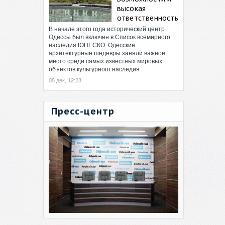
высокая
ответственность
В начале этого года исторический центр
Одессы был включен в Список всемирного
наследия ЮНЕСКО. Одесские
архитектурные шедевры заняли важное
место среди самых известных мировых
объектов культурного наследия.
05 дек, 12:23
Пресс-центр