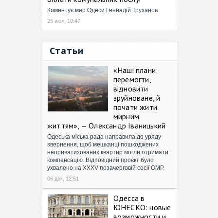
Коментує мер Одеси Геннадій Труханов
25 июл, 10:47
Статьи
«Наші плани:
перемогти,
відновити
зруйноване, й
почати жити
мирним
життям», — Олександр Іваницький
Одеська міська рада направила до уряду
звернення, щоб мешканці пошкоджених
неприватизованих квартир могли отримати
компенсацію. Відповідний проєкт було
ухвалено на XXXV позачерговій сесії ОМР.
06 дек, 12:51
Одесса в
ЮНЕСКО: новые
возможности и