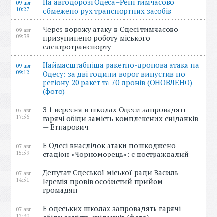
На автодорозі Одеса–Рені тимчасово
09 авг
10:27
обмежено рух транспортних засобів
Через ворожу атаку в Одесі тимчасово
09 авг
09:38
призупинено роботу міського
електротранспорту
Наймасштабніша ракетно-дронова атака на
09 авг
09:12
Одесу: за дві години ворог випустив по
регіону 20 ракет та 70 дронів (ОНОВЛЕНО)
(фото)
З 1 вересня в школах Одеси запровадять
07 авг
17:56
гарячі обіди замість комплексних сніданків
— Етнарович
В Одесі внаслідок атаки пошкоджено
07 авг
15:59
стадіон «Чорноморець»: є постраждалий
Депутат Одеської міської ради Василь
07 авг
14:51
Ієремія провів особистий прийом
громадян
В одеських школах запровадять гарячі
07 авг
12:30