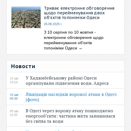
Триває електронне обговорення
щодо перейменування двох
об'єктів топоніміки Одеси
26.08.2025 г.
З 10 серпня по 10 жовтня -
електронне обговорення щодо
перейменування об'єктів
топоніміки Одеси
→
Новости
У Хаджибейському районі Одеси
10 авг
10:20
організували підвезення води. Адреса
Ліквідація наслідків ворожої атаки в Одесі
10 авг
09:30
(фото)
В Одесі через ворожу атаку пошкоджено
09 авг
10:35
енергооб’єкти: частина міста залишилася
без світла та води