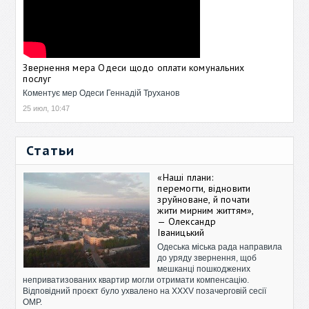
Звернення мера Одеси щодо оплати комунальних
послуг
Коментує мер Одеси Геннадій Труханов
25 июл, 10:47
Статьи
«Наші плани:
перемогти, відновити
зруйноване, й почати
жити мирним життям»,
— Олександр
Іваницький
Одеська міська рада направила
до уряду звернення, щоб
мешканці пошкоджених
неприватизованих квартир могли отримати компенсацію.
Відповідний проєкт було ухвалено на XXXV позачерговій сесії
ОМР.