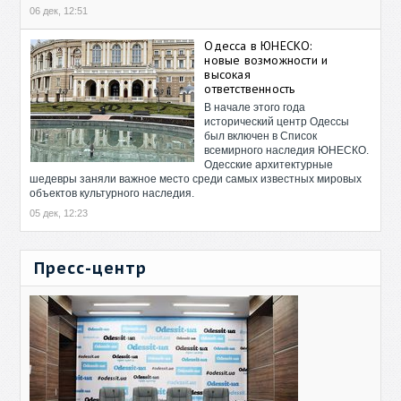
06 дек, 12:51
Одесса в ЮНЕСКО:
новые возможности и
высокая
ответственность
В начале этого года
исторический центр Одессы
был включен в Список
всемирного наследия ЮНЕСКО.
Одесские архитектурные
шедевры заняли важное место среди самых известных мировых
объектов культурного наследия.
05 дек, 12:23
Пресс-центр