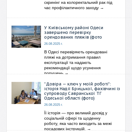
скринінг на колоректальний рак під
час профілактичного заходу
→
У Київському районі Одеси
завершено перевірку
орендованих пляжів (фото
26.08.2025 г.
В Одесі перевіряють орендовані
пляжі на дотримання правил
експлуатації та надають
рекомендації щодо усунення
порушень
→
"Довіра — ключ у моїй роботі":
історія Надії Брицької, фахівчині із
супроводу Савранської ТГ
Одеської області (фото)
26.08.2025 г.
Її історія — про великий досвід у
соціальній сфері та щоденну
роботу, яка часто виходить за межі
посадових інструкцій.
→