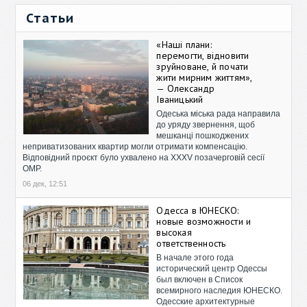
Статьи
«Наші плани:
перемогти, відновити
зруйноване, й почати
жити мирним життям»,
— Олександр
Іваницький
Одеська міська рада направила
до уряду звернення, щоб
мешканці пошкоджених
неприватизованих квартир могли отримати компенсацію.
Відповідний проєкт було ухвалено на XXXV позачерговій сесії
ОМР.
06 дек, 12:51
Одесса в ЮНЕСКО:
новые возможности и
высокая
ответственность
В начале этого года
исторический центр Одессы
был включен в Список
всемирного наследия ЮНЕСКО.
Одесские архитектурные