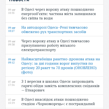
В Одесі через ворожу атаку пошкоджено
09 авг
10:35
енергооб’єкти: частина міста залишилася
без світла та води
На автодорозі Одеса–Рені тимчасово
09 авг
10:27
обмежено рух транспортних засобів
Через ворожу атаку в Одесі тимчасово
09 авг
09:38
призупинено роботу міського
електротранспорту
Наймасштабніша ракетно-дронова атака на
09 авг
09:12
Одесу: за дві години ворог випустив по
регіону 20 ракет та 70 дронів (ОНОВЛЕНО)
(фото)
З 1 вересня в школах Одеси запровадять
07 авг
17:56
гарячі обіди замість комплексних сніданків
— Етнарович
В Одесі внаслідок атаки пошкоджено
07 авг
15:59
стадіон «Чорноморець»: є постраждалий