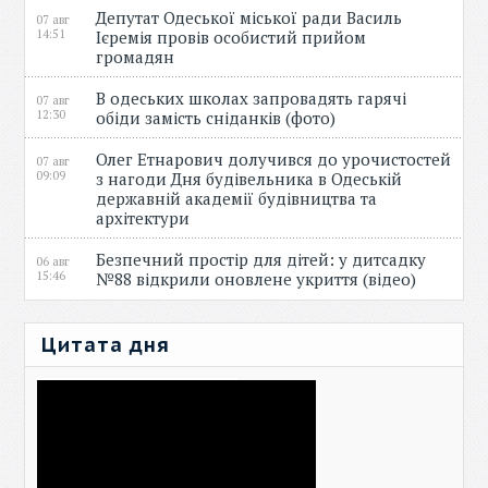
Депутат Одеської міської ради Василь
07 авг
14:51
Ієремія провів особистий прийом
громадян
В одеських школах запровадять гарячі
07 авг
12:30
обіди замість сніданків (фото)
Олег Етнарович долучився до урочистостей
07 авг
09:09
з нагоди Дня будівельника в Одеській
державній академії будівництва та
архітектури
Безпечний простір для дітей: у дитсадку
06 авг
15:46
№88 відкрили оновлене укриття (відео)
Цитата дня