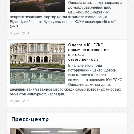
Одеська міська рада направила
до уряду звернення, щоб
мешканці пошкоджених
неприватизованих квартир могли отримати компенсацію.
Відповідний проєкт було ухвалено на XXXV позачерговій сесії
ОМР.
06 дек, 12:51
Одесса в ЮНЕСКО:
новые возможности и
высокая
ответственность
В начале этого года
исторический центр Одессы
был включен в Список
всемирного наследия ЮНЕСКО.
Одесские архитектурные
шедевры заняли важное место среди самых известных мировых
объектов культурного наследия.
05 дек, 12:23
Пресс-центр