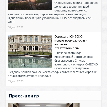
Одеська міська рада направила
до уряду звернення, щоб
мешканці пошкоджених
неприватизованих квартир могли отримати компенсацію.
Відповідний проєкт було ухвалено на XXXV позачерговій сесії
ОМР.
06 дек, 12:51
Одесса в ЮНЕСКО:
новые возможности и
высокая
ответственность
В начале этого года
исторический центр Одессы
был включен в Список
всемирного наследия ЮНЕСКО.
Одесские архитектурные
шедевры заняли важное место среди самых известных мировых
объектов культурного наследия.
05 дек, 12:23
Пресс-центр