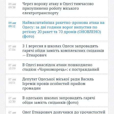
Через ворожу атаку в Одесі тимчасово
09 авг
09:38
призупинено роботу міського
електротранспорту
Наймасштабніша ракетно-дронова атака на
09 авг
09:12
Одесу: за дві години ворог випустив по
регіону 20 ракет та 70 дронів (ОНОВЛЕНО)
(фото)
З 1 вересня в школах Одеси запровадять
07 авг
17:56
гарячі обіди замість комплексних сніданків
— Етнарович
В Одесі внаслідок атаки пошкоджено
07 авг
15:59
стадіон «Чорноморець»: є постраждалий
Депутат Одеської міської ради Василь
07 авг
14:51
Ієремія провів особистий прийом
громадян
В одеських школах запровадять гарячі
07 авг
12:30
обіди замість сніданків (фото)
Олег Етнарович долучився до урочистостей
07 авг