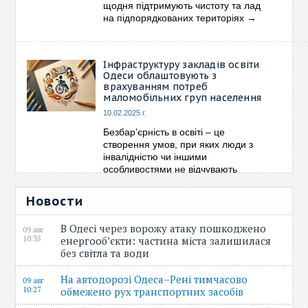
щодня підтримують чистоту та лад
на підпорядкованих територіях
→
Інфраструктуру закладів освіти
Одеси облаштовують з
врахуванням потреб
маломобільних груп населення
10.02.2025 г.
Безбар’єрність в освіті – це
створення умов, при яких люди з
інвалідністю чи іншими
особливостями не відчувають
обмежень у доступі до
→
Новости
В Одесі через ворожу атаку пошкоджено
09 авг
10:35
енергооб’єкти: частина міста залишилася
без світла та води
На автодорозі Одеса–Рені тимчасово
09 авг
10:27
обмежено рух транспортних засобів